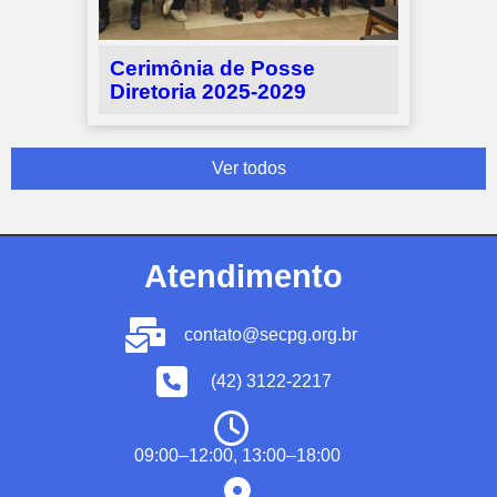
Cerimônia de Posse
Diretoria 2025-2029
Ver todos
Atendimento
contato@secpg.org.br
(42) 3122-2217
09:00–12:00, 13:00–18:00