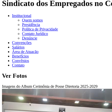
Sindicato dos Empregados no C
Institucional
Quem somos
Presidência
Política de Privacidade
Contato Jurídico
Denúncie
Convenções
Salários
Área de Atuação
Benefícios
Convênios
Contato
Ver Fotos
Imagens do Album Cerimônia de Posse Diretoria 2025-2029